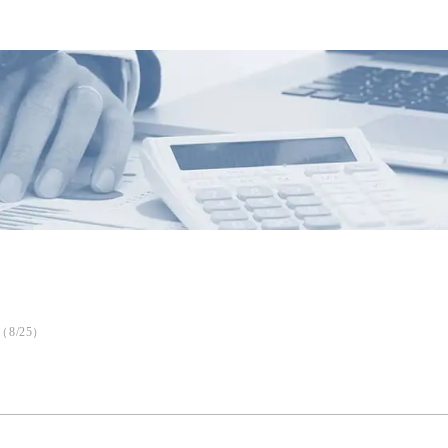
8/25）