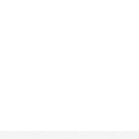
MECHANICAL SKILLS
機械設計
研修プログラム
ENGINEERING MASTERY
電気・電子回路設計
研修プログラム
HR DEVELOPMENT
人材育成・階層別研修
SEMINAR
セミナー